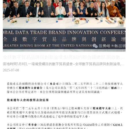
全球數字貿易品牌與創新論壇:點亮紐約聯合國總部,開啟數貿
當地時間5月8日,一場備受矚目的數字貿易盛會--全球數字貿易品牌與創新論壇,在
繁榮新紀元
美國紐約聯合國總部盛大啟幕。 此次論壇由世界夫人基金發起,新加坡Wiseverse
2025-07-08
以及香港數盟資本聯合支持,聚焦數字貿易品牌的創新發展,致力於打造更公平、更
具包容性的全球數字貿易生態。