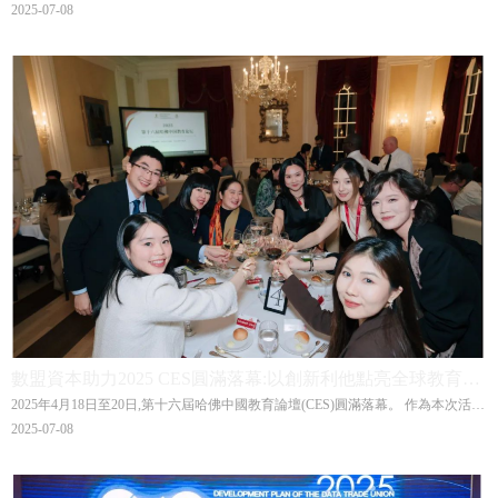
貿易發展委員會申請情況,推動相關工作順利開展。
2025-07-08
數盟資本助力2025 CES圓滿落幕:以創新利他點亮全球教育未
2025年4月18日至20日,第十六屆哈佛中國教育論壇(CES)圓滿落幕。 作為本次活動
來
的獨家戰略合作夥伴,數盟資本以「創新利他」為核心理念,攜手哈佛大學教育學院
2025-07-08
及全球教育領域的青年學者和創新者,共同探討「造炬成陽:以傳承與創新,啟全球
教育新章」。