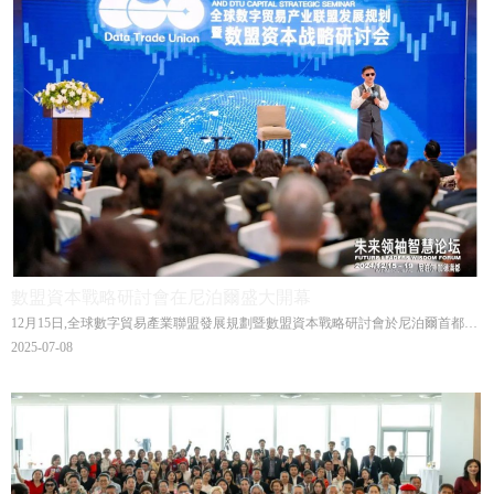
數盟資本戰略研討會在尼泊爾盛大開幕
12月15日,全球數字貿易產業聯盟發展規劃暨數盟資本戰略研討會於尼泊爾首都加
德滿都盛大開幕,會議將持續至12月17日。 此次盛會匯聚了全球資本市場的領軍人
2025-07-08
物,共同探討數字貿易產業的未來發展方向