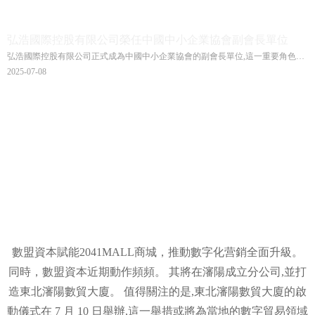
弘浩國際控股有限公司榮任中國中小企業協會副會長單位
弘浩國際控股有限公司正式成為中國中小企業協會的副會長單位,這一重要角色的
獲得,標誌著公司在中小企業領域的影響力和認可度達到了新的高度。 作為副會長
2025-07-08
單位,弘浩國際控股有限公司將積極參與協會的各項活動,為中小企業的發展貢獻力
量。
數盟資本賦能2041MALL商城，推動數字化营銷全面升級。
同時，數盟資本近期動作頻頻。 其將在瀋陽成立分公司,並打
造東北瀋陽數貿大廈。 值得關注的是,東北瀋陽數貿大廈的啟
動儀式在 7 月 10 日舉辦,這一舉措或將為當地的數字貿易領域