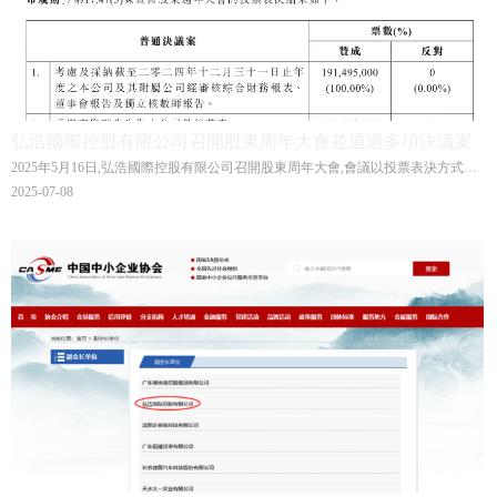
弘浩國際控股有限公司召開股東周年大會並通過多項決議案
2025年5月16日,弘浩國際控股有限公司召開股東周年大會,會議以投票表決方式對
多項決議案進行了審議,所有決議案均獲得高票通過。
2025-07-08